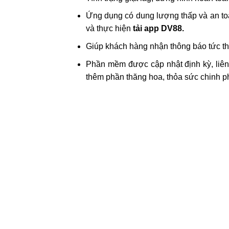
Ứng dụng có dung lượng thấp và an toà
và thực hiện
tải app DV88.
Giúp khách hàng nhận thông báo tức th
Phần mềm được cập nhật định kỳ, liên 
thêm phần thăng hoa, thỏa sức chinh p