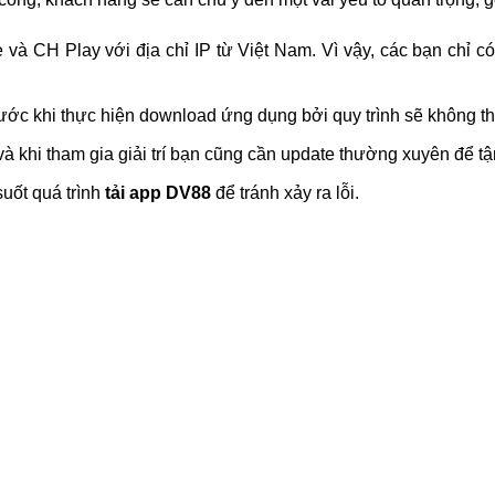
và CH Play với địa chỉ IP từ Việt Nam. Vì vậy, các bạn chỉ c
ước khi thực hiện download ứng dụng bởi quy trình sẽ không th
à khi tham gia giải trí bạn cũng cần update thường xuyên để 
suốt quá trình
tải app DV88
để tránh xảy ra lỗi.