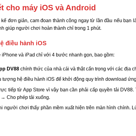
iết cho máy iOS và Android
t kế đơn giản, cam đoan thành công ngay từ lần đầu nếu bạn
hành giúp người chơi hoàn thành chỉ trong 1 phút.
ệ điều hành iOS
về iPhone và iPad chỉ với 4 bước nhanh gọn, bao gồm:
 app DV88
chính thức của nhà cái và thật cẩn trọng với các địa 
u tượng hệ điều hành iOS để khởi động quy trình download ứn
ực tiếp từ App Store vì vậy bạn cần phải cấp quyền tải DV88. 
 → Cho phép tải xuống.
khi người chơi thấy phần mềm xuất hiện trên màn hình chính.