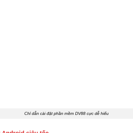
Chỉ dẫn cài đặt phần mềm DV88 cực dễ hiểu
Android siêu tốc