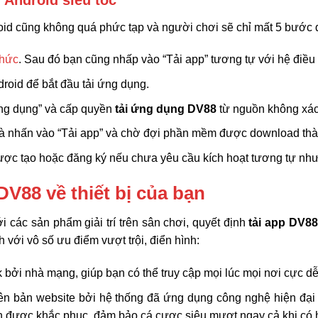
roid cũng không quá phức tạp và người chơi sẽ chỉ mất 5 bước đ
thức
. Sau đó bạn cũng nhấp vào “Tải app” tương tự với hệ điều
oid để bắt đầu tải ứng dụng.
ng dụng” và cấp quyền
tải ứng dụng DV88
từ nguồn không xác
 và nhấn vào “Tải app” và chờ đợi phần mềm được download th
ợc tạo hoặc đăng ký nếu chưa yêu cầu kích hoạt tương tự như 
DV88 về thiết bị của bạn
các sản phẩm giải trí trên sân chơi, quyết định
tải app DV8
 với vô số ưu điểm vượt trội, điển hình:
ink bởi nhà mạng, giúp bạn có thể truy cập mọi lúc mọi nơi cực d
n bản website bởi hệ thống đã ứng dụng công nghệ hiện đại 
àn được khắc phục, đảm bảo cá cược siêu mượt ngay cả khi có h