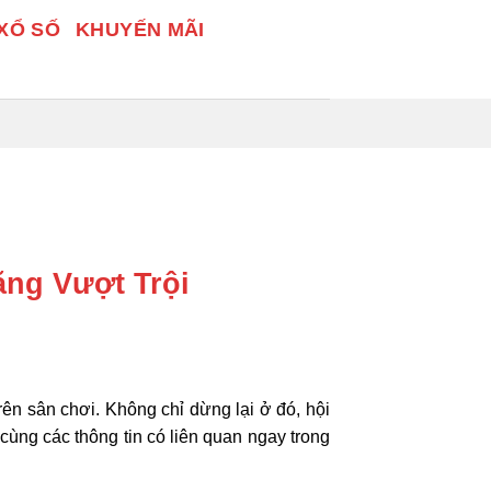
XỔ SỐ
KHUYẾN MÃI
ng Vượt Trội
rên sân chơi. Không chỉ dừng lại ở đó, hội
cùng các thông tin có liên quan ngay trong