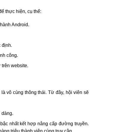
ể thực hiện, cụ thể:
 hành Android.
 định.
ành công.
trên website.
8
là vô cùng thông thái. Từ đây, hội viên sẽ
ễ dàng.
bậc nhất kết hợp nâng cấp đường truyền.
àng triệu thành viên cùng truy cập.