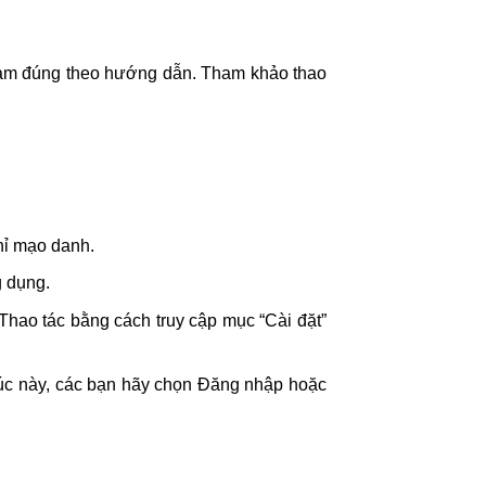
 làm đúng theo hướng dẫn. Tham khảo thao
chỉ mạo danh.
g dụng.
Thao tác bằng cách truy cập mục “Cài đặt”
 Lúc này, các bạn hãy chọn Đăng nhập hoặc