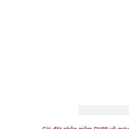
Cài đặt phần mềm DV88 về máy 