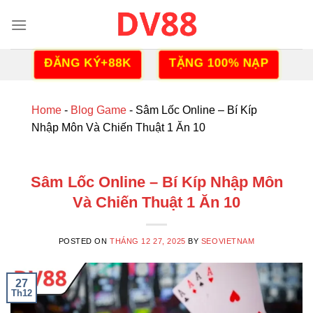
Skip
to
content
ĐĂNG KÝ+88K
TẶNG 100% NẠP
Home
-
Blog Game
-
Sâm Lốc Online – Bí Kíp
Nhập Môn Và Chiến Thuật 1 Ăn 10
Sâm Lốc Online – Bí Kíp Nhập Môn
Và Chiến Thuật 1 Ăn 10
POSTED ON
THÁNG 12 27, 2025
BY
SEOVIETNAM
27
Th12