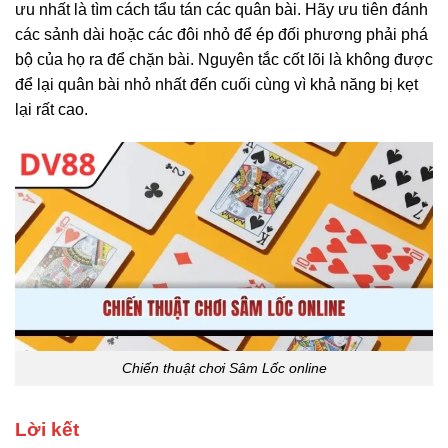
ưu nhất là tìm cách tẩu tán các quân bài. Hãy ưu tiên đánh
các sảnh dài hoặc các đôi nhỏ để ép đối phương phải phá
bộ của họ ra để chặn bài. Nguyên tắc cốt lõi là không được
để lại quân bài nhỏ nhất đến cuối cùng vì khả năng bị kẹt
lại rất cao.
Chiến thuật chơi Sâm Lốc online
Lời kết