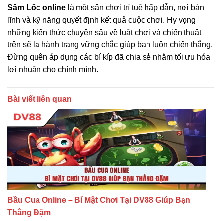
Sâm Lốc online
là một sân chơi trí tuệ hấp dẫn, nơi bản
lĩnh và kỹ năng quyết định kết quả cuộc chơi. Hy vọng
những kiến thức chuyên sâu về luật chơi và chiến thuật
trên sẽ là hành trang vững chắc giúp bạn luôn chiến thắng.
Đừng quên áp dụng các bí kíp đã chia sẻ nhằm tối ưu hóa
lợi nhuận cho chính mình.
Bài viết liên quan
Bầu Cua Online – Bí Mật Chơi Tại DV88 Giúp Bạn
Thắng Đậm