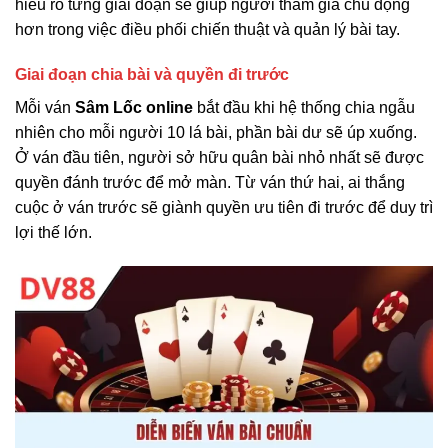
hiểu rõ từng giai đoạn sẽ giúp người tham gia chủ động
hơn trong việc điều phối chiến thuật và quản lý bài tay.
Giai đoạn chia bài và quyền đi trước
Mỗi ván
Sâm Lốc online
bắt đầu khi hệ thống chia ngẫu
nhiên cho mỗi người 10 lá bài, phần bài dư sẽ úp xuống.
Ở ván đầu tiên, người sở hữu quân bài nhỏ nhất sẽ được
quyền đánh trước để mở màn. Từ ván thứ hai, ai thắng
cuộc ở ván trước sẽ giành quyền ưu tiên đi trước để duy trì
lợi thế lớn.