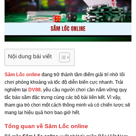
Nội dung bài viết
Sâm Lốc online
đang trở thành tâm điểm giải trí nhờ lối
chơi phóng khoáng và tốc độ diễn biến cực nhanh. Trải
nghiệm tại
DV88
, yêu cầu người chơi cần nắm vững quy
tắc báo sâm đặc trưng cùng các bộ bài liên kết. Vì vậy,
tham gia trò chơi một cách thông minh và có chiến lược sẽ
mang lại hiệu quả hơn bao giờ hết.
Tổng quan về Sâm Lốc online